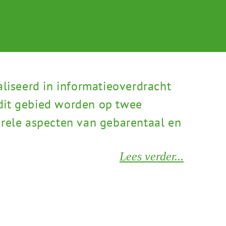
iseerd in infor­matie­overdracht
dit gebied worden op twee
urele aspecten van gebarentaal en
Lees verder...